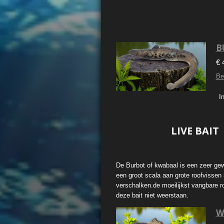
B
€ 
Be
I
LIVE BAIT
De Burbot of kwabaal is een zeer gewi
een groot scala aan grote roofvissen
verschalken.de moeilijkst vangbare 
deze bait niet weerstaan.
W