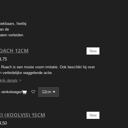
ekbaars, hierbij
van de
aten verleiden
OACH 12CM
New
3,75
 Roach is een mooie voorn imitatie. Ook beschikt hij over
n verleidelijke waggelende actie.
kijk details
n winkelwagen
EI (KOOLVIS) 15CM
New
4,50