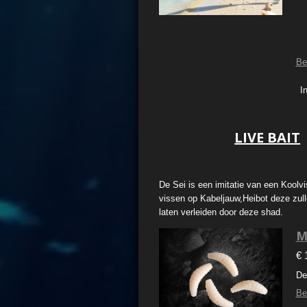
Be
I
LIVE BAIT
De Sei is een imitatie van een Koolvi
vissen op Kabeljauw,Heibot deze zull
laten verleiden door deze shad.
M
€ 
De
Be