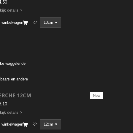
4,50
kijk details
n winkelwagen
ijke waggelende
kbaars en andere
ERCHE 12CM
New
5,10
kijk details
n winkelwagen