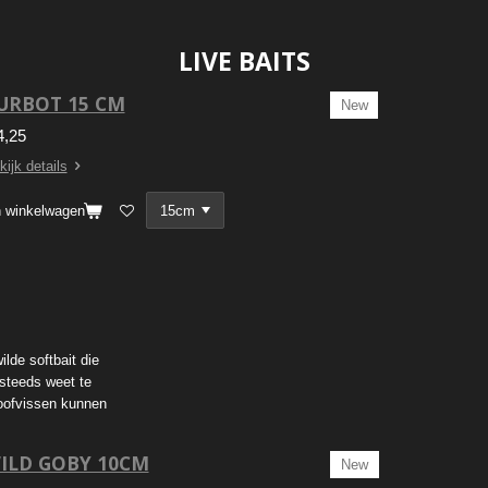
LIVE BAITS
URBOT 15 CM
New
4,25
kijk details
n winkelwagen
lde softbait die
 steeds weet te
roofvissen kunnen
ILD GOBY 10CM
New