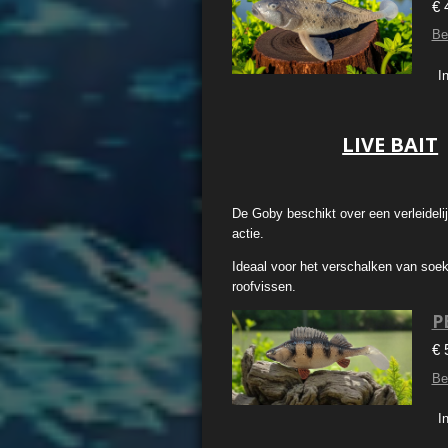
€ 
Be
I
LIVE BAIT
De Goby beschikt over een verleidel
actie.
Ideaal voor het verschalken van soe
roofvissen.
P
€ 
Be
I