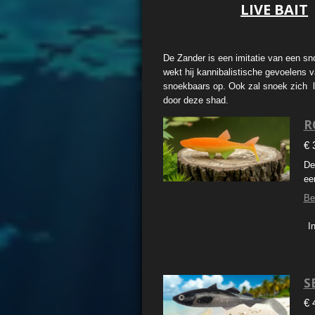
LIVE BAIT
De Zander is een imitatie van een sno
wekt hij kannibalistische gevoelens 
snoekbaars op. Ook zal snoek zich l
door deze shad.
R
€ 
De
ee
Be
I
S
€ 