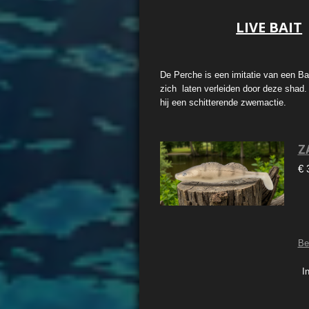
LIVE BAIT
De Perche is een imitatie van een Ba
zich laten verleiden door deze shad.
hij een schitterende zwemactie.
Z
€ 
Be
I