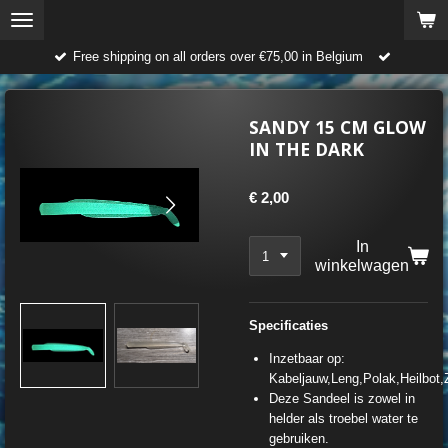
Ga
direct
Free shipping on all orders over €75,00 in Belgium
naar
de
hoofdinhoud
SANDY 15 CM GLOW
IN THE DARK
€ 2,00
In
winkelwagen
Specificaties
Inzetbaar op:
Kabeljauw,Leng,Polak,Heilbot,
Deze Sandeel is zowel in
helder als troebel water te
gebruiken.