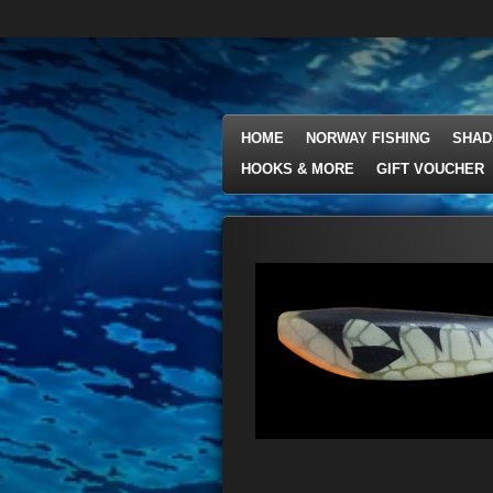
Ga
direct
naar
de
hoofdinhoud
HOME
NORWAY FISHING
SHAD
HOOKS & MORE
GIFT VOUCHER