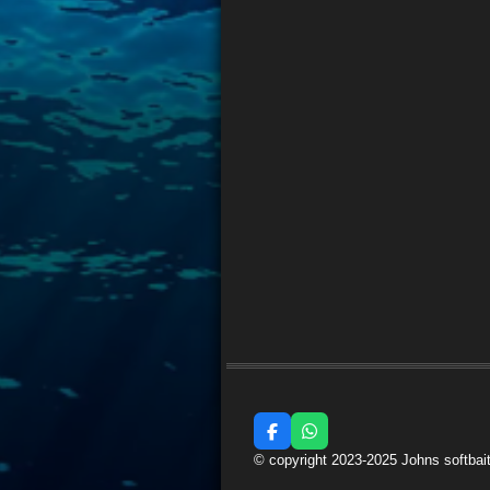
F
W
a
h
© copyright 2023-2025 Johns softbai
c
a
e
t