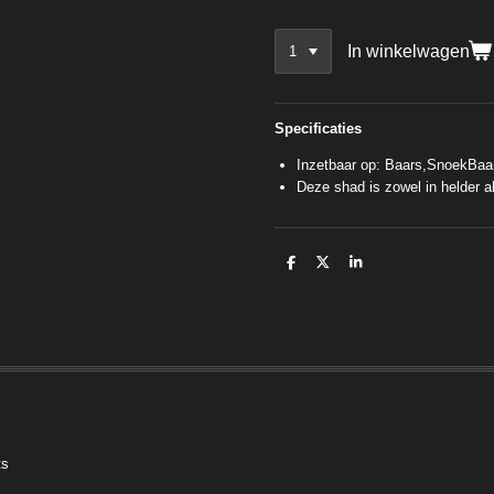
In winkelwagen
Specificaties
Inzetbaar op: Baars,SnoekBaa
Deze shad is zowel in helder al
D
D
S
e
e
h
l
e
a
e
l
r
n
e
ts