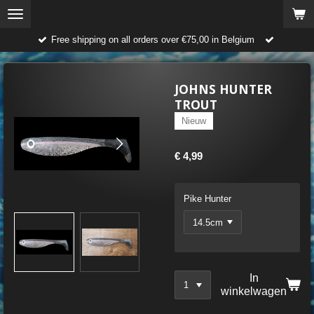
Ga
direct
Free shipping on all orders over €75,00 in Belgium
naar
de
hoofdinhoud
JOHNS HUNTER
TROUT
Nieuw
€ 4,99
Pike Hunter
In
winkelwagen