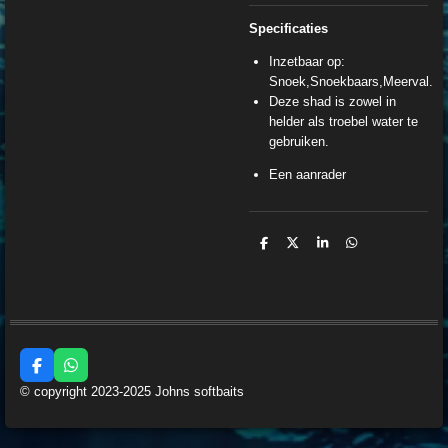
Specificaties
Inzetbaar op:
Snoek,Snoekbaars,Meerval.
Deze shad is zowel in
helder als troebel water te
gebruiken.
Een aanrader
D
D
S
D
e
e
h
e
l
e
a
l
e
l
r
e
n
e
n
F
W
a
h
© copyright 2023-2025 Johns softbaits
c
a
e
t
b
s
o
A