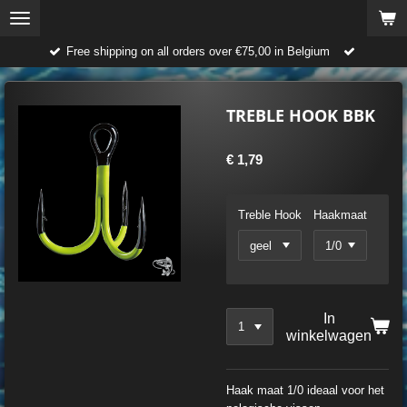
Ga
direct
Free shipping on all orders over €75,00 in Belgium
naar
de
hoofdinhoud
TREBLE HOOK BBK
€ 1,79
Treble Hook
Haakmaat
In
winkelwagen
Haak maat 1/0 ideaal voor het