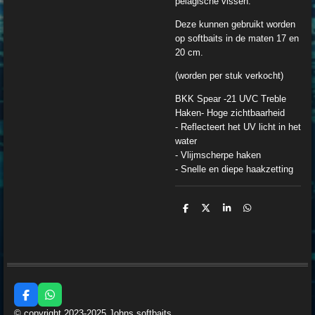
pelagische vissen.
Deze kunnen gebruikt worden
op softbaits in de maten 17 en
20 cm.
(worden per stuk verkocht)
BKK
Spear -21
UVC
Treble
Haken- Hoge zichtbaarheid
- Reflecteert het UV licht in het
water
- Vlijmscherpe haken
- Snelle en diepe haakzetting
D
D
S
D
e
e
h
e
l
e
a
l
e
l
r
e
n
e
n
F
W
a
h
© copyright 2023-2025 Johns softbaits