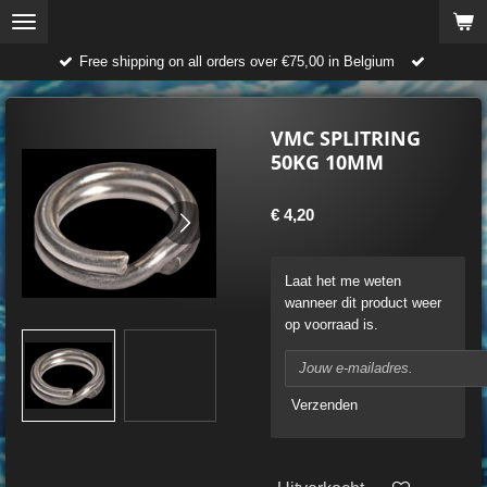
Ga
direct
Free shipping on all orders over €75,00 in Belgium
naar
de
hoofdinhoud
VMC SPLITRING
50KG 10MM
€ 4,20
Laat het me weten
wanneer dit product weer
op voorraad is.
Verzenden