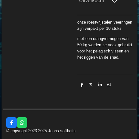
Uitverkocht
onze roestvrijstalen veerringen
zijn verpakt per 10 stuks
met een draagvermogen van
50 kg
worden ze vaak gebruikt
voor het pelagisch vissen en
het riggen van de shad.
D
D
S
D
e
e
h
e
l
e
a
l
e
l
r
e
n
e
n
F
W
a
h
© copyright 2023-2025 Johns softbaits
c
a
e
t