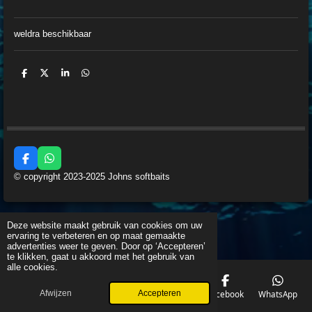
weldra beschikbaar
D
D
S
D
e
e
h
e
l
e
a
l
e
l
r
e
n
e
n
F
W
a
h
© copyright 2023-2025 Johns softbaits
c
a
e
t
b
s
o
A
o
p
Deze website maakt gebruik van cookies om uw
k
p
ervaring te verbeteren en op maat gemaakte
advertenties weer te geven. Door op ‘Accepteren’
te klikken, gaat u akkoord met het gebruik van
alle cookies.
Afwijzen
Accepteren
E-mailadres
Telefoonnummer
Kaart
Facebook
WhatsApp