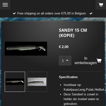
Ga
direct
Free shipping on all orders over €75,00 in Belgium
naar
de
hoofdinhoud
SANDY 15 CM
(KOPIE)
€ 2,00
In
winkelwagen
Specificaties
Inzetbaar op:
Kabeljauw,Leng,Polak,Heilbot,
Deze Sandeel is zowel in
helder als troebel water te
gebruiken.