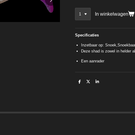
In winkelwagen
Specificaties
Inzetbaar op: Snoek,Snoekbaa
Deze shad is zowel in helder al
Een aanrader
D
D
S
e
e
h
l
e
a
e
l
r
n
e