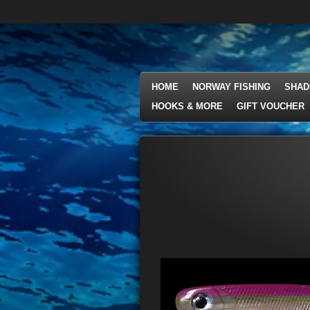
Ga
direct
naar
de
hoofdinhoud
HOME
NORWAY FISHING
SHAD
HOOKS & MORE
GIFT VOUCHER