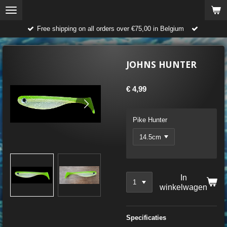
Ga
direct
Free shipping on all orders over €75,00 in Belgium
naar
de
hoofdinhoud
JOHNS HUNTER
€ 4,99
Pike Hunter
In
winkelwagen
Specificaties