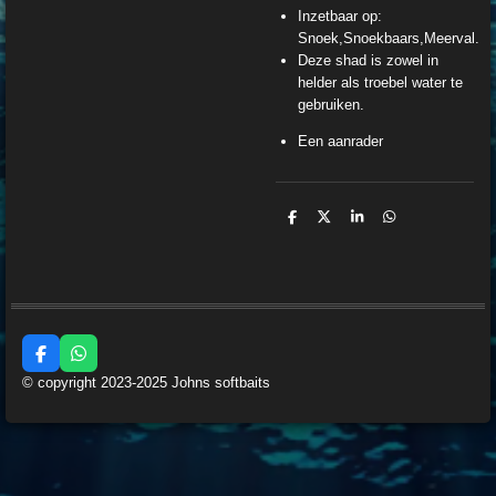
Inzetbaar op:
Snoek,Snoekbaars,Meerval.
Deze shad is zowel in
helder als troebel water te
gebruiken.
Een aanrader
D
D
S
D
e
e
h
e
l
e
a
l
e
l
r
e
n
e
n
F
W
a
h
© copyright 2023-2025 Johns softbaits
c
a
e
t
b
s
o
A
o
p
k
p