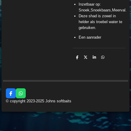
Inzetbaar op:
Snoek,Snoekbaars,Meerval.
Deze shad is zowel in
helder als troebel water te
gebruiken.
Een aanrader
D
D
S
D
e
e
h
e
l
e
a
l
e
l
r
e
n
e
n
F
W
a
h
© copyright 2023-2025 Johns softbaits
c
a
e
t
b
s
o
A
o
p
k
p