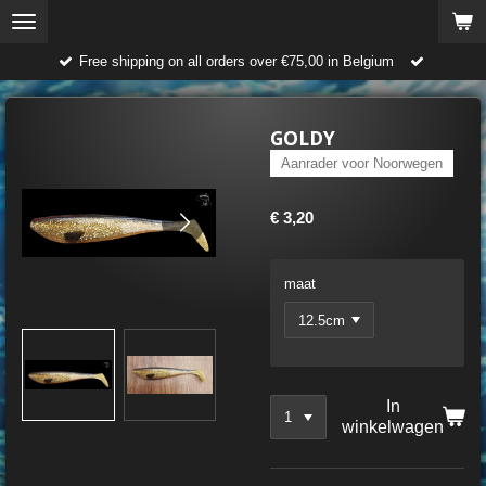
Ga
direct
Free shipping on all orders over €75,00 in Belgium
naar
de
hoofdinhoud
GOLDY
Aanrader voor Noorwegen
€ 3,20
maat
In
winkelwagen