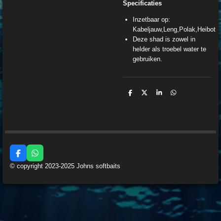
Specificaties
Inzetbaar op:
Kabeljauw,Leng,Polak,Heibot
Deze shad is zowel in
helder als troebel water te
gebruiken.
D
D
S
D
e
e
h
e
l
e
a
l
e
l
r
e
n
e
n
F
W
a
h
© copyright 2023-2025 Johns softbaits
c
a
e
t
b
s
o
A
o
p
k
p