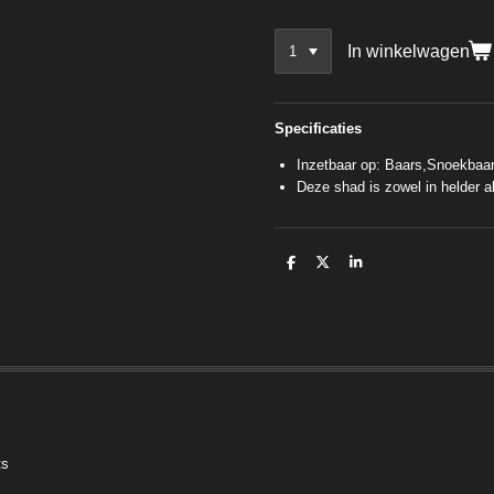
In winkelwagen
Specificaties
Inzetbaar op: Baars,Snoekbaa
Deze shad is zowel in helder al
D
D
S
e
e
h
l
e
a
e
l
r
n
e
ts