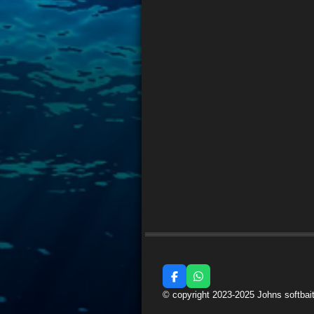
F
W
a
h
© copyright 2023-2025 Johns softbai
c
a
e
t