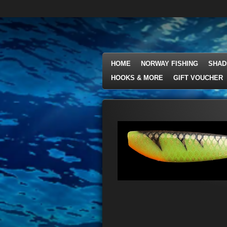
Ga
direct
naar
de
hoofdinhoud
HOME
NORWAY FISHING
SHAD
HOOKS & MORE
GIFT VOUCHER