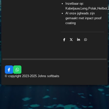
Inzetbaar op:
Kabeljauw,Leng,Polak,Heilbot,
Al onze jigheads zijn
gemaakt met inpact proof
coating
D
D
S
D
e
e
h
e
l
e
a
l
e
l
r
e
n
e
n
F
W
a
h
© copyright 2023-2025 Johns softbaits
c
a
e
t
b
s
o
A
o
p
k
p