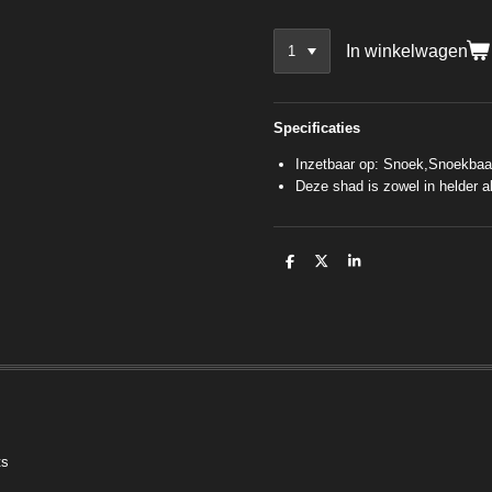
In winkelwagen
Specificaties
Inzetbaar op: Snoek,Snoekbaa
Deze shad is zowel in helder al
D
D
S
e
e
h
l
e
a
e
l
r
n
e
ts