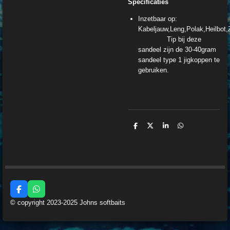
Specificaties
Inzetbaar op:
Kabeljauw,Leng,Polak,Heilbot
Tip bij deze
sandeel zijn de 30-40gram
sandeel type 1 jigkoppen te
gebruiken.
D
D
S
D
e
e
h
e
l
e
a
l
e
l
r
e
n
e
n
F
W
a
h
© copyright 2023-2025 Johns softbaits
c
a
e
t
b
s