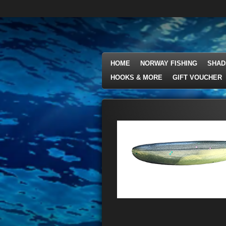
Ga
direct
naar
de
hoofdinhoud
HOME
NORWAY FISHING
SHAD
HOOKS & MORE
GIFT VOUCHER