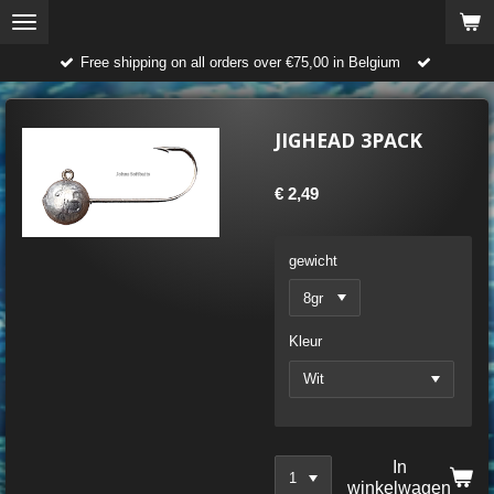
Ga
direct
Free shipping on all orders over €75,00 in Belgium
naar
de
hoofdinhoud
JIGHEAD 3PACK
€ 2,49
gewicht
Kleur
In
winkelwagen