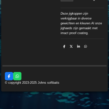
Deze jigkoppen zijn
v
erkrijgbaar in diverse
gewichten en kleuren.
Al onze
jighaeds zijn gemaakt met
imact proof coating.
D
D
S
D
e
e
h
e
l
e
a
l
e
l
r
e
n
e
n
F
W
a
h
© copyright 2023-2025 Johns softbaits
c
a
e
t
b
s
o
A
o
p
k
p