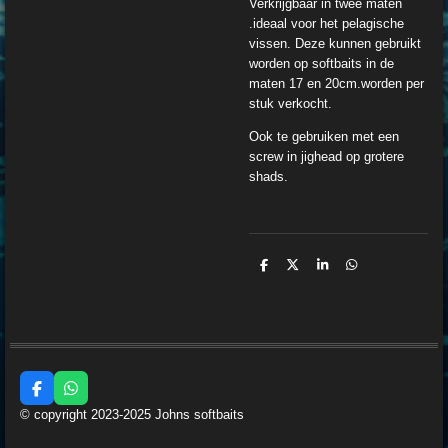
Verkrijgbaar in twee maten
.ideaal voor het pelagische
vissen. Deze kunnen gebruikt
worden op softbaits in de
maten 17 en 20cm.worden per
stuk verkocht.
Ook te gebruiken met een
screw in jighead op grotere
shads.
D
D
S
D
e
e
h
e
l
e
a
l
e
l
r
e
n
e
n
F
W
a
h
© copyright 2023-2025 Johns softbaits
c
a
e
t