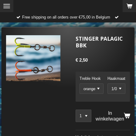
Ga
direct
Free shipping on all orders over €75,00 in Belgium
naar
de
hoofdinhoud
STINGER PALAGIC
BBK
€ 2,50
Treble Hook
Haakmaat
In
winkelwagen