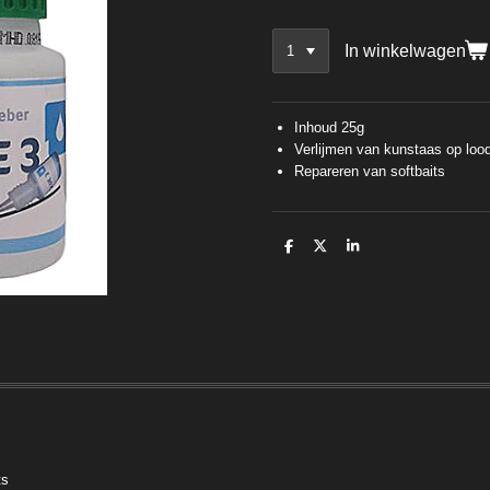
In winkelwagen
Inhoud 25g
Verlijmen van kunstaas op loo
Repareren van softbaits
D
D
S
e
e
h
l
e
a
e
l
r
n
e
ts