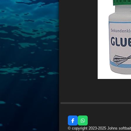
F
W
a
h
© copyright 2023-2025 Johns softbai