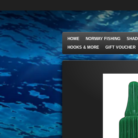
Ga
direct
naar
de
hoofdinhoud
HOME
NORWAY FISHING
SHAD
HOOKS & MORE
GIFT VOUCHER