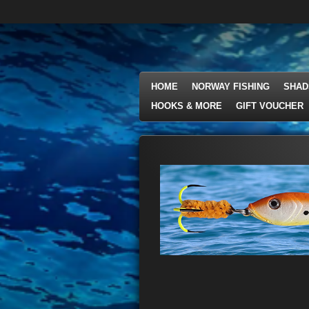
Ga
direct
naar
de
hoofdinhoud
HOME
NORWAY FISHING
SHAD
HOOKS & MORE
GIFT VOUCHER