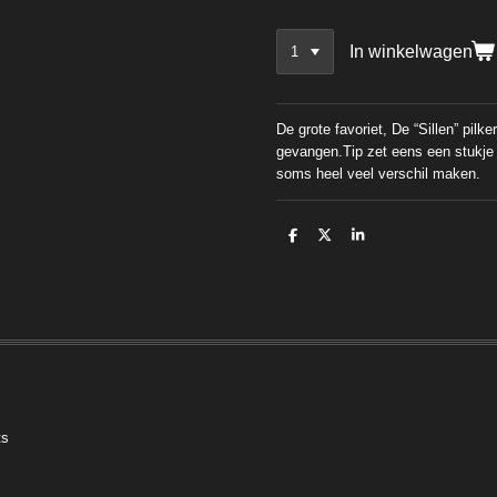
In winkelwagen
De grote favoriet, De “Sillen” pilker
gevangen.
Tip zet eens een stukje
soms heel
veel verschil maken.
D
D
S
e
e
h
l
e
a
e
l
r
n
e
ts