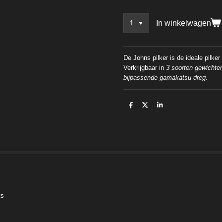
In winkelwagen
De Johns pilker is de ideale pilker
Verkrijgbaar in
3 soorten gewichten
bijpassende gamakatsu dreg.
D
D
S
e
e
h
l
e
a
e
l
r
n
e
ts