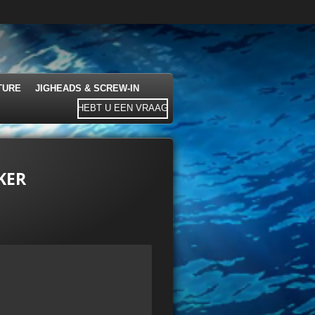
TURE
JIGHEADS & SCREW-IN
HEBT U EEN VRAAG
KER