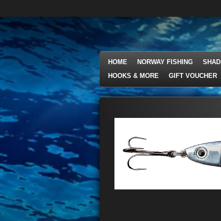
Ga
direct
naar
de
hoofdinhoud
HOME
NORWAY FISHING
SHAD
HOOKS & MORE
GIFT VOUCHER